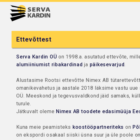
Ettevõttest
Serva Kardin OÜ
on 1998.a. asutatud ettevõte, mil
alumiiniumist ribakardinad
ja
päikesevarjud
.
Alustasime Rootsi ettevõtte Nimex AB tütarettevõt
omanikevahetus ja aastale 2018 läksime vastu uue 
OÜ. Meeskond ja tegevusvaldkond jäid samaks, kü
turule.
Jätkuvalt oleme
Nimex AB toodete edasimüüja Ees
Kuna meie peamisteks
koostööpartneriteks
on
Põ
on ekspordi osakaal siiski üsna suur ja üle poole 