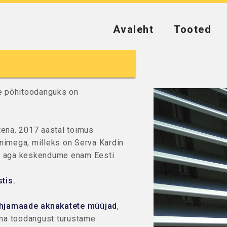
Avaleht
Tooted
le põhitoodanguks on
tena. 2017 aastal toimus
nimega, milleks on Serva Kardin
ll aga keskendume enam Eesti
tis.
hjamaade aknakatete müüjad
,
oma toodangust turustame