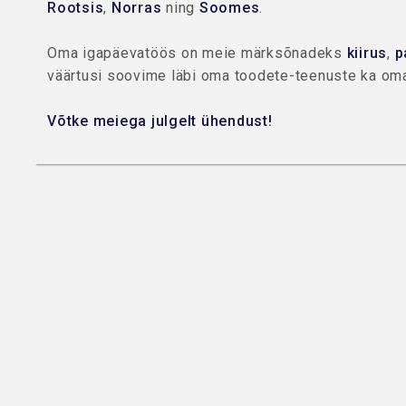
Rootsis
,
Norras
ning
Soomes
.
Oma igapäevatöös on meie märksõnadeks
kiirus
,
p
väärtusi soovime läbi oma toodete-teenuste ka oma 
Võtke meiega julgelt ühendust!